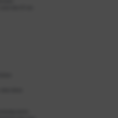
d einer
nutzt die ICF ein
Gehen.
, dass diese
tständig laufen