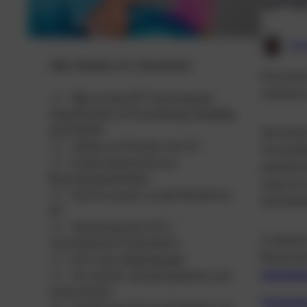
Lau
Alle Inhalte im Überblick
Die Inter
weltweit
01.
Was ist die ICF? International
Classification of Functioning, Disability
and Health
Sie biet
02.
Aufbau und Struktur der ICF
Gesundhe
03.
Kodierungssystem und
gesellsc
Beurteilungsmerkmale
weg von 
04.
Das bio-psycho-soziale Modell der
Verständ
ICF
05.
Anwendung der ICF in
In diesem
verschiedenen Praxisfeldern
Bereiche
06.
ICF in der Heilpädagogik
07.
heilpäd
ICF und ICD: Gemeinsamkeiten und
Unterschiede
Heilpäd