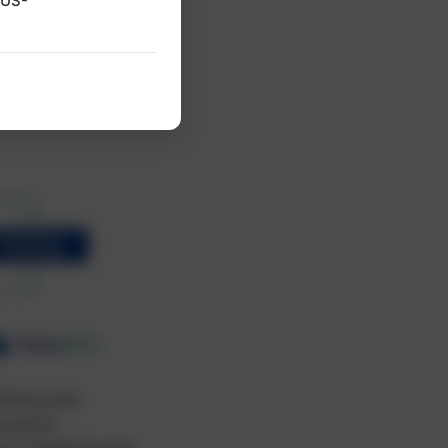
-US-
tellungsbezogene
Gemeint sind alle
stützung,
der negativ
ldung oder
erung im