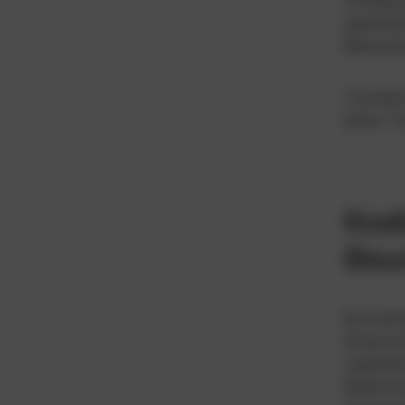
Förderp
ganzheit
Mensche
TheraVir
klarer T
Kod
Beu
Ein zentr
Körperfu
sogenann
Beeinträ