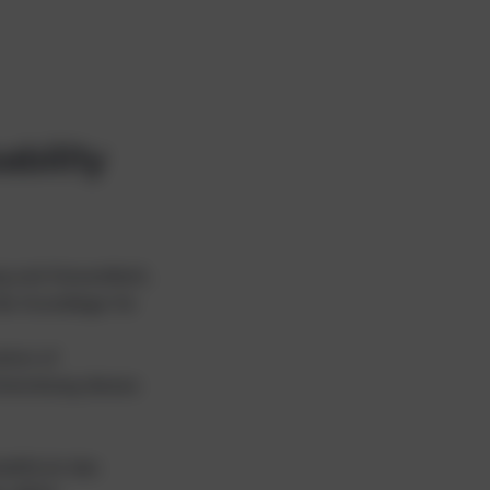
ability
ng und Gesundheit,
die Grundlage für
tion of
ntwicklung dieses
alth) ist das