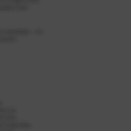
 ermöglicht eine
undheit eines
ert abzubilden – mit
onenten.
m:
des und
ad einer
l vergleichbar,