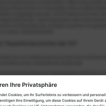
d und systematisch zu beschreiben. Dabei unterscheidet 
denen Komponenten von Gesundheit, deren Zusammenspiel 
iedlich ausgeprägt sein kann. Die ICF basiert auf einem st
 Hauptkomponenten. Jede Komponente stellt einen andere
ten von Gesundheit dar und bildet zusammen ein ganzheit
 in seiner Lebenswirklichkeit.
ier Hauptkomponenten der ICF:
besteht aus vier Hauptkomponenten (die Kürzel stammen a
 und helfen bei der systematischen Kodierung):
rfunktionen (b-Funktionen): Physiologische Funktionen vo
. Sehen, Atmen, Konzentrationsfähigkeit). Das „b“ steht für „
rstrukturen (s-Strukturen): Anatomische Strukturen wie Or
ren Ihre Privatsphäre
Gewebe, die Körperfunktionen ermöglichen. Das „s“ steht fü
itäten und Partizipation (d-Strukturen): Ausführung von Au
det Cookies, um Ihr Surferlebnis zu verbessern und personali
lschaftliche Teilhabe, z. B. Kommunikation, Mobilität oder A
benötigen Ihre Einwilligung, um diese Cookies auf Ihrem Gerät 
oing“ bzw. „participation“.