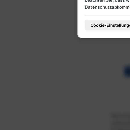
beachten Sie, dass 
Umwel
Datenschutzabkommen
Umwel
äußer
Cookie-Einstellung
Einst
beein
Hinzu ko
Lebensst