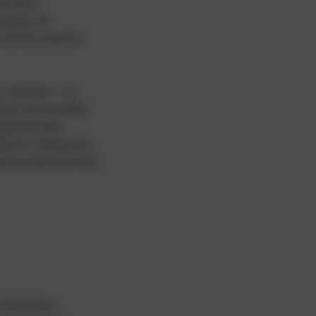
der WHO
assung von
h am bio-psycho-
 zu machen – im
ten und sozialen
greifen alle
eren, evaluieren,
lten jederzeit den
d Verhalten