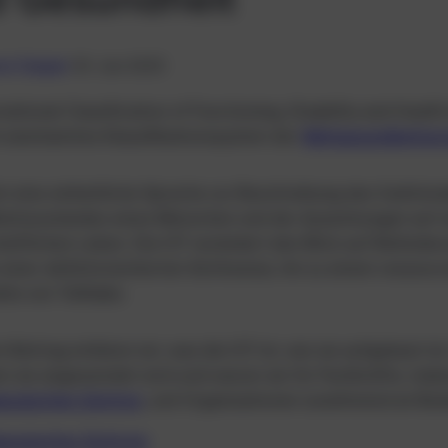
30. Juni 2025
ra Caspar
national Classification of Functioning, Disability and Health 
 anerkanntes Klassifikationssystem der
Weltgesundheitsor
et eine einheitliche Sprache zur Beschreibung des funktion
itszustandes eines Menschen und der Auswirkungen auf s
haftlichen Leben. Die ICF verändert den Blick auf Behinde
einer defizitorientierten Sichtweise, hin zu einem ressour
nis von Teilhabe.
 Beitrag erklären wir, was die ICF ist, wie sie aufgebaut ist
n sie angewendet wird und warum sie für Fachkräfte, insb
agogischen Zentren
, und Organisationen zunehmend an Be
agogisches Zentrum