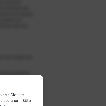
sie zwischen
individuell sehr
rukturierten System
n Aspekt der
liches Bild des
us dem englischen
n Körpersystemen
body functions“.
gane, Körperteile
r „structures“.
fgaben und
sierte Dienste
rbeit. Das „d“ steht
zu speichern. Bitte