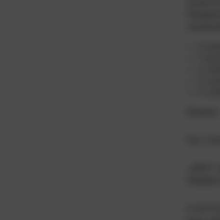
wissensc
Fähigkei
standard
0: ke
1: le
2: mi
3: sc
4: vo
Beispiel:
Der Co
„d450“ s
Fähigkei
In der P