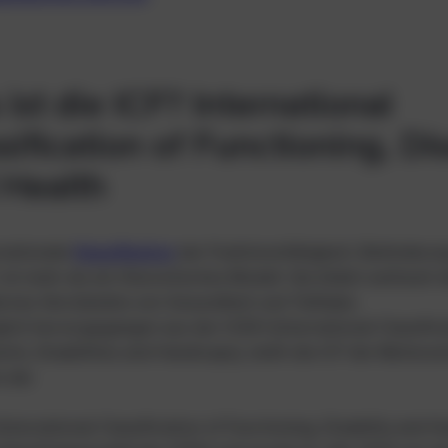
ist die ICF? International
sification of Functioning, Dis
 Health
rnationale
Klassifikation
der Funktionsfähigkeit, Behinderu
, ist mehr als ein theoretisches Modell. Sie bildet weltweit 
rnes Verständnis von Gesundheit und Teilhabe.
lich hervorgegangen aus der ICIDH (International Classifica
nts, Disabilities and Handicaps), stellt die ICF die Weitere
 dar.
International Classification of Functioning, Disability and He