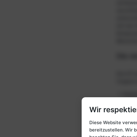
umfassen
verschie
untersch
mit vier
Komponen
Menschen
Die v
Die ICF 
Original
Körpe
(z. B
Körpe
Wir respektie
oder 
Aktiv
Diese Website verwen
gesel
bereitzustellen. Wir 
für „d