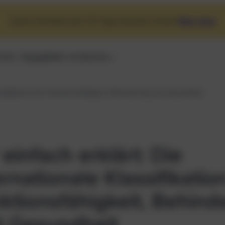
Unsere Software jetzt 30 Tage kostenlos testen!
Mehr dazu!
iche
Preise
Mehr entdecken
lassifikation der Funktionsfähigkeit, Behinderung und Gesundheit
 einfach erklärt: Die
ernationale Klassifikatio
ktionsfähigkeit, Behin
 Gesundheit