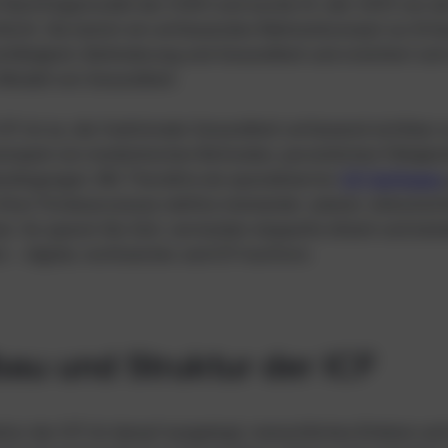
le Nachfolgemodell der ICIDH und wurde im Jahr 2001 von 
tlicht. Sie bietet ein umfassendes Rahmenkonzept zur Erf
sfähigkeit, Behinderung und Gesundheit und orientiert sic
 Modell von Gesundheit.
 ICF ist es, die funktionale Gesundheit umfassend sichtbar
spiel von medizinischen Befunden, persönlichen Fähigkei
dingungen. Mit TheraVira als spezialisierter
ICF-Software
 Ihrer Förderprozesse nahtlos ineinander: planen, dokumenti
n. So sparen Sie Zeit, vermeiden doppelte Arbeit und beha
k – digital, rechtssicher und ICF-konform.
au und Struktur der ICF
ktur der ICF ist darauf ausgelegt, menschliches Erleben un