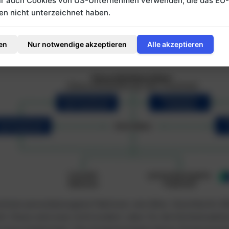
wir auch Cookies von US-Unternehmen verwenden, die das EU
tfaktoren (e-Strukturen): Physikalische, soziale und eins
 nicht unterzeichnet haben.
tbedingungen. Das „e“ steht für „environmental factors“. 
en Einflüsse – z. B. bauliche Gegebenheiten, soziale Unter
en
Nur notwendige akzeptieren
Alle akzeptieren
ellungen im Umfeld –, die funktionale Gesundheit positiv o
flussen können.
mmen personbezogene Faktoren, wie Alter, Geschlecht, Bi
il. Diese sind zwar nicht kodiert, aber für die Kontextualisi