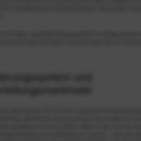
rozess bedeutsam. Das Zusammenspiel dieser Komponenten
liche und differenzierte Betrachtung der funktionalen Ges
n.
a hilft dabei, diese Mehrdimensionalität im Alltag strukturi
rennung und gleichzeitigem Zusammenspiel aller ICF-Komp
ierungssystem und
rteilungsmerkmale
ales Merkmal der ICF ist ihr klar strukturiertes Kodiersyste
nktionen, Aktivitäten und Umweltfaktoren werden mit Co
ten Qualifikatoren beschrieben. Dadurch lässt sich der Gr
chtigung präzise und standardisiert erfassen – internationa