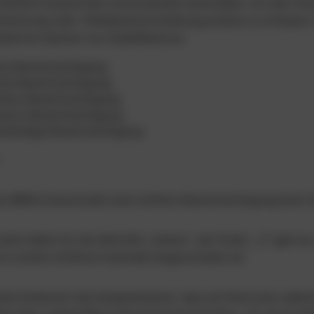
haftlich auswertbar und praxisnah anwendbar. Um den Gra
tsstörung oder Teilhabeeinschränkung präzise zu erfassen, 
isiertes System von Qualifikatoren.
ine Beeinträchtigung
ichte Beeinträchtigung
ttlere Beeinträchtigung
hwere Beeinträchtigung
llständige Beeinträchtigung
de
d450.2
beschreibt eine mittlere Beeinträchtigung beim 
teht dabei für die Aktivität „Gehen“, der Punkt „.2“ gibt an
t in einem mittleren Ausmaß eingeschränkt ist.
raxis bedeutet das beispielsweise, dass ein Kind zwar selbs