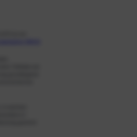
(ICF) ist ein
ganisation (WHO)
.
alen
eine Teilhabe am
rung grundlegend:
cenorientierten
, in welchen
esondere in
deutung gewinnt.