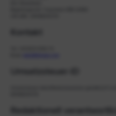
Sitz: Rosenheim
Registergericht: Traunstein HRB 32958
USt-IdNr.: DE368230176
Kontakt
Tel: +49 8031 6192 70
Email:
hallo@dimaex.com
Umsatzsteuer-ID
Umsatzsteuer-Identifikationsnummer gemäß § 27 a 
DE368230176
Redaktionell verantwortli