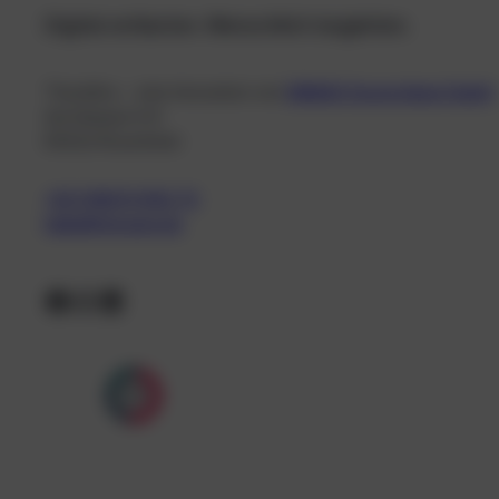
Digital entlasten. Menschlich begleiten.
TheraVira – eine Innovation von
DIMAEX Deutschland GmbH
Am Esbaum 6-8
83022 Rosenheim
+49 (0)8031 6192 70
hallo@theravira.de
Facebook
Instagram
LinkedIn