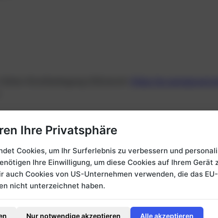
Online-Streitbeilegung (OS) bereit:
https://ec.europa.eu/c
.
g/Universal­schlichtungs­stel
ren Ihre Privatsphäre
det Cookies, um Ihr Surferlebnis zu verbessern und personali
legungsverfahren vor einer Verbraucherschlichtungsstelle te
benötigen Ihre Einwilligung, um diese Cookies auf Ihrem Gerät 
wir auch Cookies von US-Unternehmen verwenden, die das EU
 nicht unterzeichnet haben.
ützt. Sämtliche Inhalte, Texte, Grafiken und Fotos sind E
en
Nur notwendige akzeptieren
Alle akzeptieren