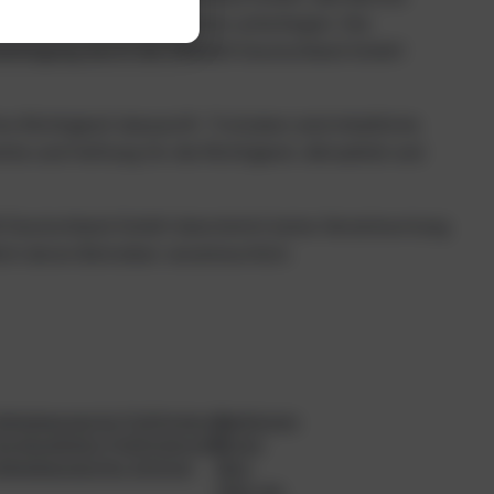
Partnern oder Lieferanten unterliegen. Die
 Genehmigung durch die DIMAEX Deutschland GmbH
 Richtigkeit überprüft. Trotzdem sind inhaltliche
ie und Haftung für die Richtigkeit, Aktualität und
IMAEX Deutschland GmbH übernimmt keine Verantwortung
lich deren Betreiber verantwortlich.
eilpädagogische Frühförderung
Funktionen
terdisziplinäre Frühförderstelle
Preise
eilpädagogisches Zentrum
Blog
Über uns