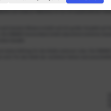
 den Urheberrechts- und Nutzungsbedingungen von unseren 
 Website auf anderen Websites ist nur mit ausdrücklicher
ch bestem Wissen erstellt und mit großer Sorgfalt auf ihre
n. Die DIMAEX Deutschland GmbH übernimmt keinerlei Garant
 ohne Gewähr.
n wir keine Haftung für die Inhalte externer Links. Die D
en wird. Für den Inhalt der verlinkten Seiten sind ausschließ
H
In
H