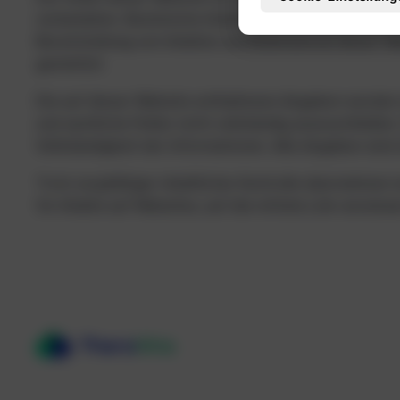
vorbehalten. Bestimmte Inhalte können weiters auch
Bereitstellung von Inhalten und Bildmaterial dieser
gestattet.
Die auf dieser Website enthaltenen Angaben werden na
und sachliche Fehler nicht vollständig auszuschließe
Vollständigkeit der Informationen. Alle Angaben sind
Trotz sorgfältiger inhaltlicher Kontrolle übernehme
für Inhalte auf Websites, auf die mittels Link verwies