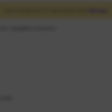
Unsere Software jetzt 30 Tage kostenlos testen!
Mehr dazu!
iche
Preise
Mehr entdecken
nz Wolf