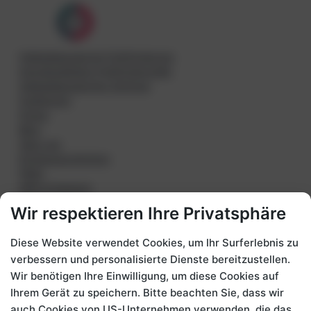
Heilpädagogische Frühförderung
Interdisziplinäre Frühförderstelle
Heilpädagogisches Zentrum
Funktionen
Preise
Blog
Über uns
Erfolgsgeschichten
FAQs
Hilfe & Support
Wir respektieren Ihre Privatsphäre
Diese Website verwendet Cookies, um Ihr Surferlebnis zu
verbessern und personalisierte Dienste bereitzustellen.
Wir benötigen Ihre Einwilligung, um diese Cookies auf
Ihrem Gerät zu speichern. Bitte beachten Sie, dass wir
© 2025 TheraVira
auch Cookies von US-Unternehmen verwenden, die das